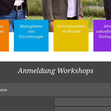
on
Management
Seniorenwohnen
Aktu
en
von
im Wandel
zukunft
Einrichtungen
Wohnpr
Anmeldung Workshops
aten